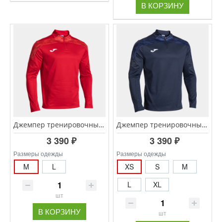
В КОРЗИНУ
Джемпер тренировочный JOMA Championship VIII 104217.600
Джемпер тренировочный JOMA Championship VIII 104217.331
3 390 ₽
3 390 ₽
Размеры одежды
Размеры одежды
M
L
XS
S
M
L
XL
шт
В КОРЗИНУ
шт