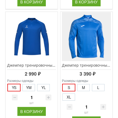
В КОРЗИНУ
В КОРЗИНУ
Джемпер тренировочный JOGEL CAMP 2 Training Top, синий
Джемпер тренировочный JOMA Championship VIII 104217.700
2 990 ₽
3 390 ₽
Размеры одежды
Размеры одежды
YS
YM
YL
S
M
L
XL
шт
В КОРЗИНУ
шт