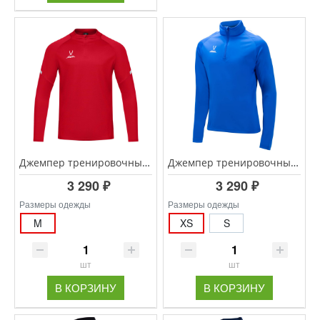
Джемпер тренировочный JOGEL CAMP 2 Training Top, красный
Джемпер тренировочный JOGEL CAMP Training Top 1/4 Zip, синий
3 290 ₽
3 290 ₽
Размеры одежды
Размеры одежды
M
XS
S
шт
шт
В КОРЗИНУ
В КОРЗИНУ