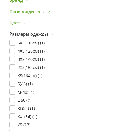
Бренд
Производитель
Цвет
Размеры одежды
5XS(116см) (
1
)
4XS(128см) (
1
)
3XS(140см) (
1
)
2XS(152см) (
1
)
XS(164см) (
1
)
S(46) (
1
)
M(48) (
1
)
L(50) (
1
)
XL(52) (
1
)
XXL(54) (
1
)
YS (
13
)