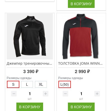
В КОРЗИНУ
Джемпер тренировочный JOMA Championship VIII 104217.110
ТОЛСТОВКА JOMA WINNER 100947.601 КРАСНЫЙ-ЧЁРНЫЙ
3 390 ₽
2 990 ₽
Размеры одежды
Размеры одежды
S
L
XL
L(50)
шт
шт
В КОРЗИНУ
В КОРЗИНУ