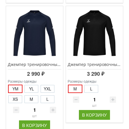
Джемпер тренировочный JOGEL CAMP 2 Training Top, темно-синий
Джемпер тренировочный CAMP 2 Training Top, черный
2 990 ₽
3 290 ₽
Размеры одежды
Размеры одежды
YM
YL
YXL
M
L
XS
M
L
шт
В КОРЗИНУ
шт
В КОРЗИНУ