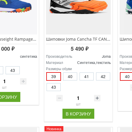
Шиповки Ortuseight Rampage Turf арт.11020737
Шиповки Joma Cancha TF CANS.2608.TF
 000 ₽
5 490 ₽
синтетика
Производитель
Joma
Произв
Материал
Синтетика,текстиль
Матер
Размеры обуви
Размер
43
39
40
41
42
40
43
шт
КОРЗИНУ
шт
В КОРЗИНУ
Новинка