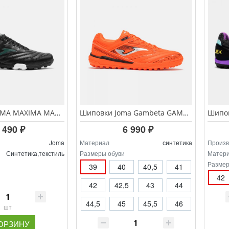
ШИПОВКИ JOMA MAXIMA MAXS.2641.TF
Шиповки Joma Gambeta GAMW.2608.TF
 490 ₽
6 990 ₽
Joma
Материал
синтетика
Произв
Синтетика,текстиль
Размеры обуви
Матер
Размер
39
40
40,5
41
42
42
42,5
43
44
44,5
45
45,5
46
шт
КОРЗИНУ