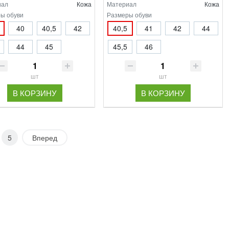
иал
Кожа
Материал
Кожа
ы обуви
Размеры обуви
40
40,5
42
40,5
41
42
44
44
45
45,5
46
шт
шт
В КОРЗИНУ
В КОРЗИНУ
5
Вперед