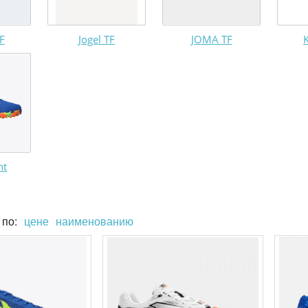
F
Jogel TF
JOMA TF
ht
 по:
цене
наименованию