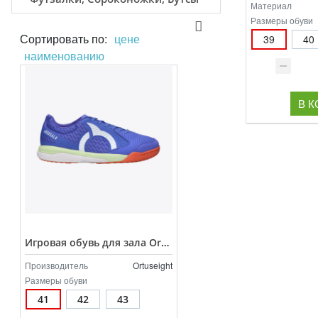
Материал
Размеры обуви
Сортировать по:
цене
39
40
наименованию
В 
Игровая обувь для зала Ortuseight Jogosala Volta V3 арт.11020747
Производитель
Ortuseight
Размеры обуви
41
42
43