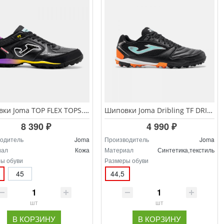
Шиповки Joma TOP FLEX TOPS.2601.TF
Шиповки Joma Dribling TF DRIS.2601.TF
8 390 ₽
4 990 ₽
одитель
Joma
Производитель
Joma
иал
Кожа
Материал
Синтетика,текстиль
ы обуви
Размеры обуви
45
44,5
шт
шт
В КОРЗИНУ
В КОРЗИНУ