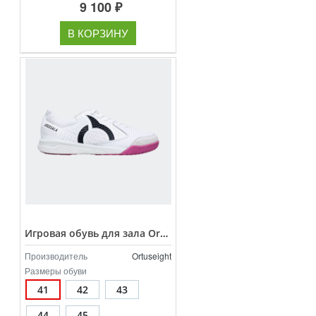
9 100 ₽
В КОРЗИНУ
Игровая обувь для зала Ortuseight Jogosala Volta V3 арт.11020748
Производитель
Ortuseight
Размеры обуви
41
42
43
44
45