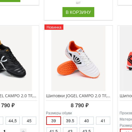
шт
В КОРЗИНУ
Новинка
Шиповки JOGEL CAMPO 2.0 TF, черный/белый
Шиповки JOGEL CAMPO 2.0 TF, белый/оранжевый
 790 ₽
8 790 ₽
Размеры обуви
Произв
Матер
44,5
45
39
39.5
40
41
Размер
41.5
43
43,5