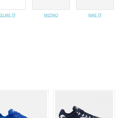
KELME TF
MIZINO
NIKE TF