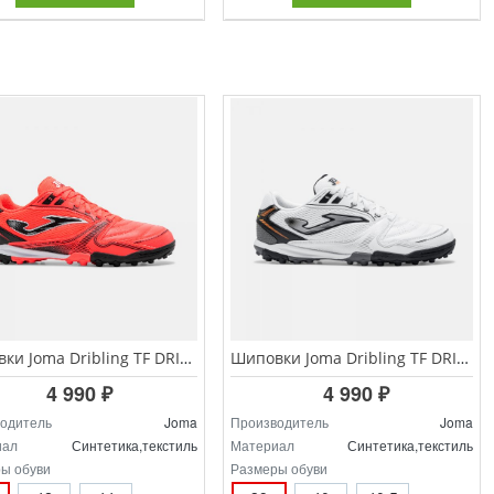
Шиповки Joma Dribling TF DRIS.2608.TF
Шиповки Joma Dribling TF DRIS.2602.TF
4 990 ₽
4 990 ₽
одитель
Joma
Производитель
Joma
иал
Синтетика,текстиль
Материал
Синтетика,текстиль
ы обуви
Размеры обуви