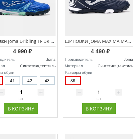
Шиповки Joma Dribling TF DRIS.2604.TF
ШИПОВКИ JOMA MAXIMA MAXW.2603.TF
4 990 ₽
4 490 ₽
одитель
Joma
Производитель
Joma
иал
Синтетика,текстиль
Материал
Синтетика,текстиль
ы обуви
Размеры обуви
41
42
43
39
шт
шт
В КОРЗИНУ
В КОРЗИНУ