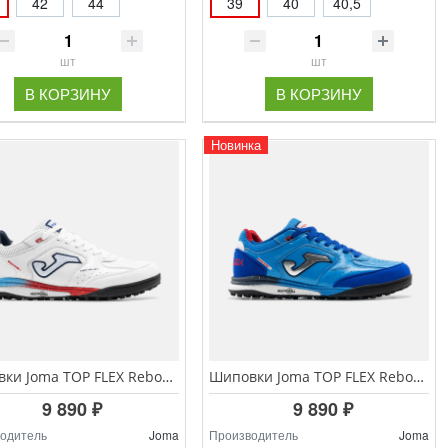
42
44
39
40
40,5
шт
шт
В КОРЗИНУ
В КОРЗИНУ
Новинка
Шиповки Joma TOP FLEX Rebound TORS.2602.TF
Шиповки Joma TOP FLEX Rebound TORS.2605.TF
9 890 ₽
9 890 ₽
одитель
Joma
Производитель
Joma