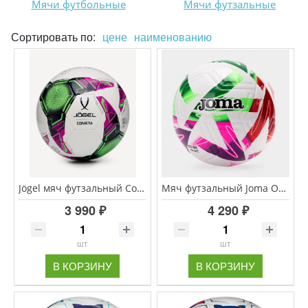
Мячи футбольные
Мячи футзальные
Сортировать по:
цене
наименованию
Jögel мяч футзальный Cometa №4
Мяч футзальный Joma OFICIAL RFEF 25\26
3 990 ₽
4 290 ₽
шт
шт
В КОРЗИНУ
В КОРЗИНУ