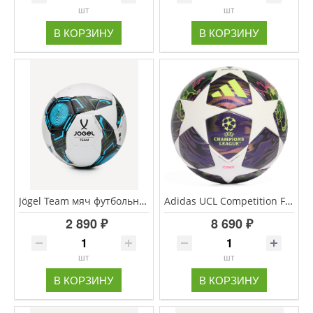
шт
шт
В КОРЗИНУ
В КОРЗИНУ
Jögel Team мяч футбольный белый размер 3
Adidas UCL Competition FIFA Quality Pro мяч футбольный размер 5
2 890 ₽
8 690 ₽
шт
шт
В КОРЗИНУ
В КОРЗИНУ