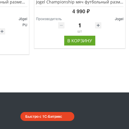
Jogel Triumph Pro мяч футбольный размер 5
Jogel Championship мяч футбольный размер 5, оранжевый/синий/черный
4 990 ₽
Jögel
Производитель
Jogel
PU
шт
В КОРЗИНУ
Быстро с 1С-Битрикс