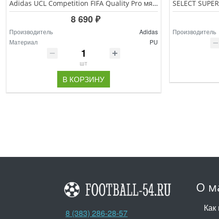
Adidas UCL Competition FIFA Quality Pro мяч футбольный размер 5
8 690 ₽
Производитель
Adidas
Производитель
Материал
PU
шт
В КОРЗИНУ
О м
Как 
8 (383) 286-28-57