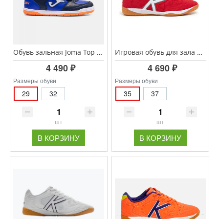
Обувь зальная Joma Top Flex JR TPJS.2603.INV
Игровая обувь для зала KELME INDOOR COPA Jr. 55257-130
4 490 ₽
4 690 ₽
Размеры обуви
Размеры обуви
29
32
35
37
шт
шт
В КОРЗИНУ
В КОРЗИНУ