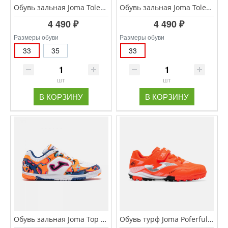
Обувь зальная Joma Toledo JR TOJS.2608.IN
Обувь зальная Joma Toledo JR TOJS.2602.IN
4 490 ₽
4 490 ₽
Размеры обуви
Размеры обуви
33
35
33
шт
шт
В КОРЗИНУ
В КОРЗИНУ
Обувь зальная Joma Top Flex JR TPJS.2672.IN
Обувь турф Joma Poferful Tf JR POJS.2606.TFV