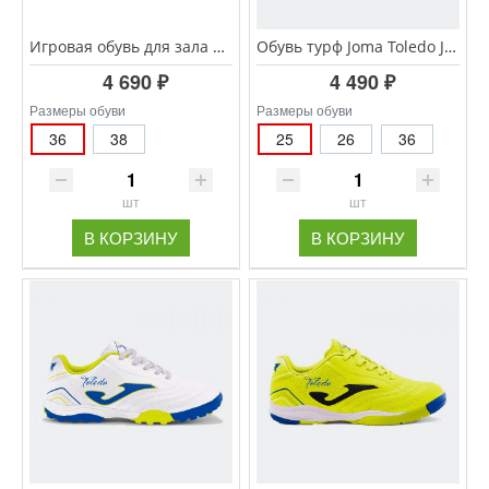
Игровая обувь для зала KELME INDOOR COPA JR. 55257-793
Обувь турф Joma Toledo JR TOJS.2609.TF
4 690 ₽
4 490 ₽
Размеры обуви
Размеры обуви
36
38
25
26
36
шт
шт
В КОРЗИНУ
В КОРЗИНУ