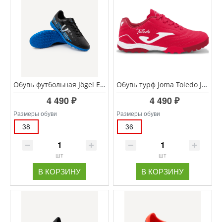
Обувь футбольная Jögel Evofly TF Talant Black/blue
Обувь турф Joma Toledo JR TOJS.2606.TF
4 490 ₽
4 490 ₽
Размеры обуви
Размеры обуви
38
36
шт
шт
В КОРЗИНУ
В КОРЗИНУ