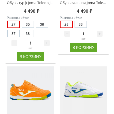
Обувь турф Joma Toledo JR TOJS.2602.TF
Обувь зальная Joma Toledo JR TOJS.2609.IN
4 490 ₽
4 490 ₽
Размеры обуви
Размеры обуви
27
35
36
28
33
37
38
шт
В КОРЗИНУ
шт
В КОРЗИНУ