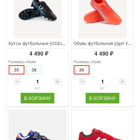
Бутсы футбольные JOGEL Evofly FG Talant Black/blue
Обувь футбольная Jögel Evofly TF Talant Коралловый
4 490 ₽
4 490 ₽
Размеры обуви
Размеры обуви
35
38
39
шт
шт
В КОРЗИНУ
В КОРЗИНУ