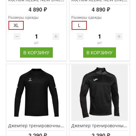
4 890 ₽
4 890 ₽
Размеры одежды
Размеры одежды
XL
L
шт
шт
В КОРЗИНУ
В КОРЗИНУ
Джемпер тренировочный CAMP 2 Training Top, черный
Джемпер тренировочный JOMA Championship VIII 104217.110
3 290 ₽
3 390 ₽