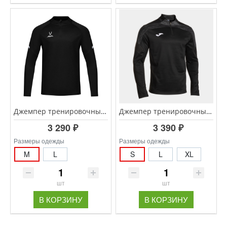
Джемпер тренировочный CAMP 2 Training Top, черный
Джемпер тренировочный JOMA Championship VIII 104217.110
3 290 ₽
3 390 ₽
Размеры одежды
Размеры одежды
M
L
S
L
XL
шт
шт
В КОРЗИНУ
В КОРЗИНУ