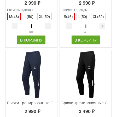
2 990 ₽
2 990 ₽
Размеры одежды
Размеры одежды
M(48)
L(50)
XL(52)
S(46)
L(50)
XL(52)
шт
шт
В КОРЗИНУ
В КОРЗИНУ
Брюки тренировочные CAMP 2 Training Pants, Тёмно-синий
Брюки тренировочные CAMP 2 Training Pants, черный
2 990 ₽
3 490 ₽