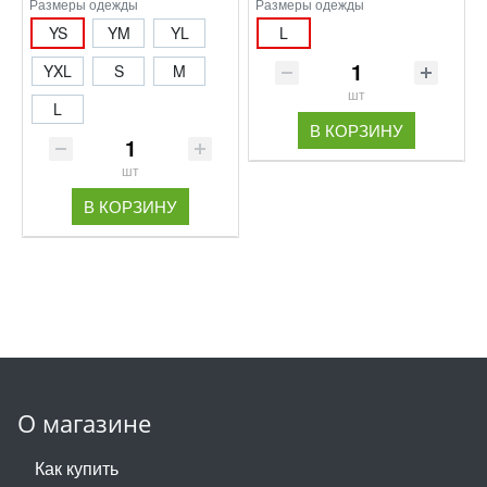
Размеры одежды
Размеры одежды
YS
YM
YL
L
YXL
S
M
шт
L
В КОРЗИНУ
шт
В КОРЗИНУ
О магазине
Как купить