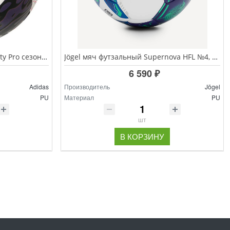
ADIDAS UCL Pro Sala FIFA Quality Pro сезон мяч футзальный
Jögel мяч футзальный Supernova HFL №4, белый
6 590 ₽
Adidas
Производитель
Jögel
PU
Материал
PU
шт
В КОРЗИНУ