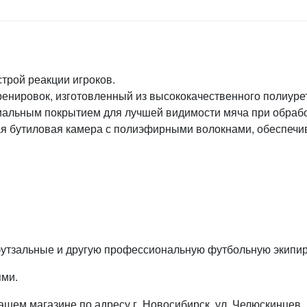
трой реакции игроков.
ренировок, изготовленный из высококачественного полиуре
иальным покрытием для лучшей видимости мяча при обрабо
я бутиловая камера с полиэфирными волокнами, обеспечив
футзальные и другую профессиональную футбольную экипир
ями.
ем магазине по адресу г. Новосибирск, ул. Челюскинцев, 