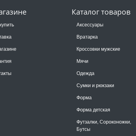
агазине
Каталог товаров
купить
Аксессуары
тавка
Вратарка
агазине
Кроссовки мужские
антия
Мячи
такты
Одежда
Сумки и рюкзаки
Форма
Форма детская
Футзалки, Сороконожки,
Бутсы