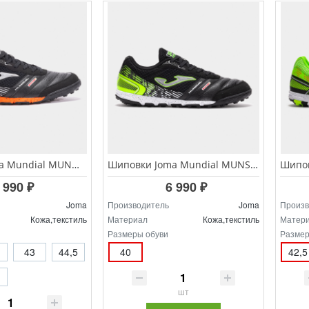
Шиповки Joma Mundial MUNW.2501.TF
Шиповки Joma Mundial MUNS.2501.TF
 990 ₽
6 990 ₽
Joma
Производитель
Joma
Произв
Кожа,текстиль
Материал
Кожа,текстиль
Матер
Размеры обуви
Размер
43
44,5
40
42,5
шт