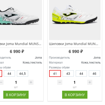
Шиповки Joma Mundial MUNS.2602.TF
Шиповки Joma Mundial MUNW.2502.TF
6 990 ₽
6 990 ₽
одитель
Joma
Производитель
Joma
иал
Кожа,текстиль
Материал
Кожа,текстиль
ы обуви
Размеры обуви
44
44,5
41
43
44
46
шт
шт
В КОРЗИНУ
В КОРЗИНУ