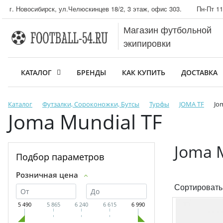
г. Новосибирск, ул.Челюскинцев 18/2, 3 этаж, офис 303.
Пн-Пт 11
Магазин футбольной
экипировки
КАТАЛОГ
БРЕНДЫ
КАК КУПИТЬ
ДОСТАВКА
Каталог
Футзалки, Сороконожки, Бутсы
Турфы
JOMA TF
Jo
Joma Mundial TF
Joma 
Подбор параметров
Розничная цена
Сортировать
5 490
5 865
6 240
6 615
6 990