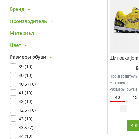
Бренд
Производитель
Материал
Цвет
Размеры обуви
39 (
10
)
6
40 (
10
)
Производитель
Материал
40,5 (
10
)
Размеры обуви
41 (
10
)
40
43
42 (
10
)
42,5 (
10
)
43 (
10
)
В 
43,5 (
7
)
44 (
10
)