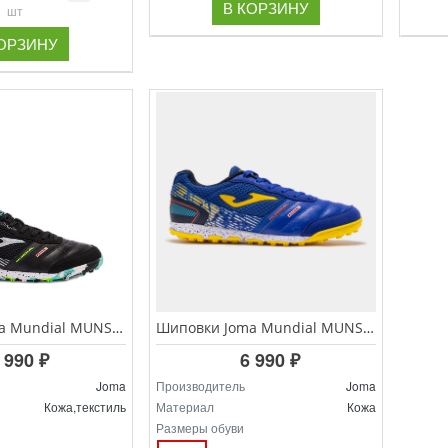
В КОРЗИНУ
шт
КОРЗИНУ
Шиповки Joma Mundial MUNS.2401.TF
Шиповки Joma Mundial MUNS.2304.TF
 990 ₽
6 990 ₽
Joma
Производитель
Joma
Кожа,текстиль
Материал
Кожа
Размеры обуви