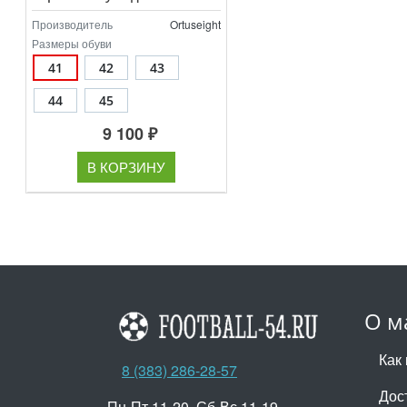
Производитель
Ortuseight
Размеры обуви
41
42
43
44
45
9 100 ₽
В КОРЗИНУ
О м
Как 
8 (383) 286-28-57
Дос
Пн-Пт 11-20, Сб-Вс 11-19