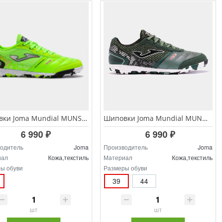
Шиповки Joma Mundial MUNS.2511.TF
Шиповки Joma Mundial MUNW.2423.TF
6 990 ₽
6 990 ₽
одитель
Joma
Производитель
Joma
иал
Кожа,текстиль
Материал
Кожа,текстиль
ы обуви
Размеры обуви
39
44
шт
шт