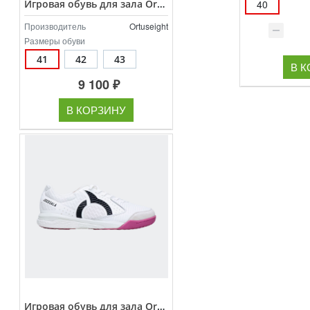
40
Игровая обувь для зала Ortuseight Jogosala Volta V3 арт.11020747
Производитель
Ortuseight
Размеры обуви
41
42
43
В 
9 100 ₽
В КОРЗИНУ
Игровая обувь для зала Ortuseight Jogosala Volta V3 арт.11020748