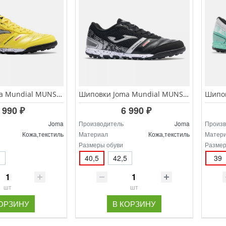
Шиповки Joma Mundial MUNS.2628.TF
Шиповки Joma Mundial MUNS.2601.TF
 990 ₽
6 990 ₽
Joma
Производитель
Joma
Произв
Кожа,текстиль
Материал
Кожа,текстиль
Матер
Размеры обуви
Размер
40,5
42,5
39
шт
шт
КОРЗИНУ
В КОРЗИНУ