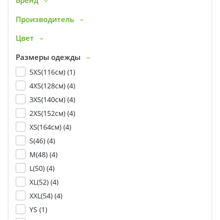
Бренд
Производитель
Цвет
Размеры одежды
5XS(116см) (
1
)
4XS(128см) (
4
)
3XS(140см) (
4
)
2XS(152см) (
4
)
XS(164см) (
4
)
S(46) (
4
)
M(48) (
4
)
L(50) (
4
)
XL(52) (
4
)
XXL(54) (
4
)
YS (
1
)