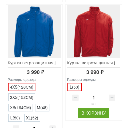
Куртка ветрозащитная JOMA IRIS 100087.700 синий
Куртка ветрозащитная JOMA IRIS 100087.600 красный
3 990 ₽
3 990 ₽
Размеры одежды
Размеры одежды
4XS(128СМ)
L(50)
2XS(152СМ)
шт
XS(164СМ)
M(48)
В КОРЗИНУ
L(50)
XL(52)