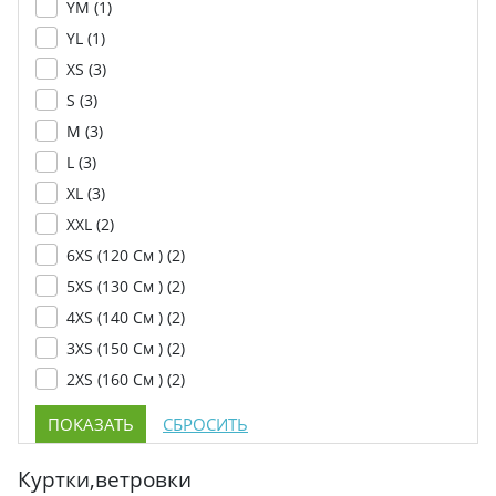
YM (
1
)
YL (
1
)
XS (
3
)
S (
3
)
M (
3
)
L (
3
)
XL (
3
)
XXL (
2
)
6XS (120 См ) (
2
)
5XS (130 См ) (
2
)
4XS (140 См ) (
2
)
3XS (150 См ) (
2
)
2XS (160 См ) (
2
)
Куртки,ветровки