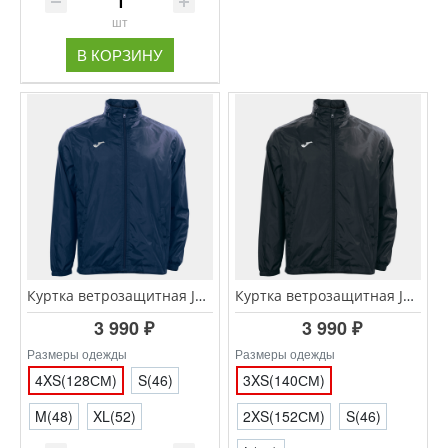
шт
В КОРЗИНУ
Куртка ветрозащитная JOMA IRIS 100087.300 тёмно-синий
Куртка ветрозащитная JOMA IRIS 100087.100 черный
3 990 ₽
3 990 ₽
Размеры одежды
Размеры одежды
4XS(128СМ)
S(46)
3XS(140СМ)
M(48)
XL(52)
2XS(152СМ)
S(46)