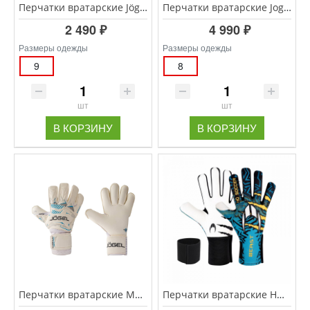
Перчатки вратарские Jögel MAGNUM Sala SL3
Перчатки вратарские Jogel MAGNUM SL4 Negative, белый
2 490 ₽
4 990 ₽
Размеры одежды
Размеры одежды
9
8
шт
шт
В КОРЗИНУ
В КОРЗИНУ
Перчатки вратарские MAGNUM Perfomance EL4 Roll, белый
Перчатки вратарские HO SOCCER BEAST PLUS HAZARD GREEN арт.052.0281