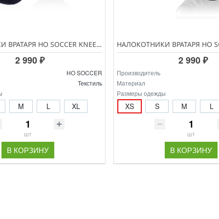
НАКОЛЕННИКИ ВРАТАРЯ HO SOCCER KNEE PAD COVENANT 6041
2 990 ₽
2 990 ₽
HO SOCCER
Производитель
Текстиль
Материал
ы
Размеры одежды
M
L
XL
XS
S
M
L
шт
шт
В КОРЗИНУ
В КОРЗИНУ