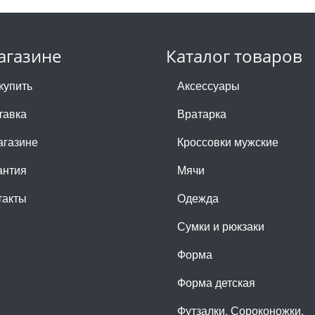
агазине
Каталог товаров
купить
Аксессуары
тавка
Вратарка
агазине
Кроссовки мужские
антия
Мячи
такты
Одежда
Сумки и рюкзаки
Форма
Форма детская
Футзалки, Сороконожки,