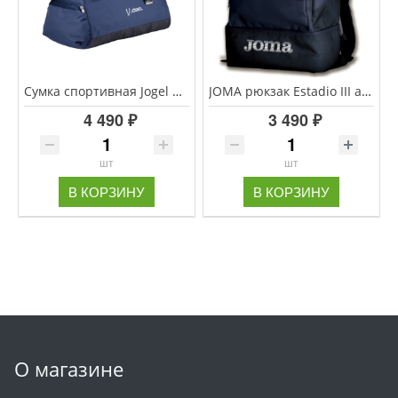
Сумка спортивная Jogel DIVISION Medium Bag, темно-синий
JOMA рюкзак Estadio III арт.400234.331
4 490 ₽
3 490 ₽
шт
шт
В КОРЗИНУ
В КОРЗИНУ
О магазине