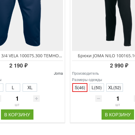
Бриджи JOMA 3/4 VELA 100075.300 ТЕМНО СИНИЙ
Брюки JOMA NILO 100165.
2 190 ₽
2 990 ₽
Joma
Производитель
ы
Размеры одежды
L
XL
S(46)
L(50)
XL(52)
шт
шт
В КОРЗИНУ
В КОРЗИНУ