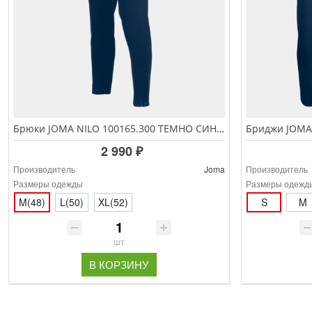
Брюки JOMA NILO 100165.300 ТЕМНО СИНИЙ
2 990 ₽
Производитель
Joma
Производитель
Размеры одежды
Размеры одежд
M(48)
L(50)
XL(52)
S
M
шт
В КОРЗИНУ