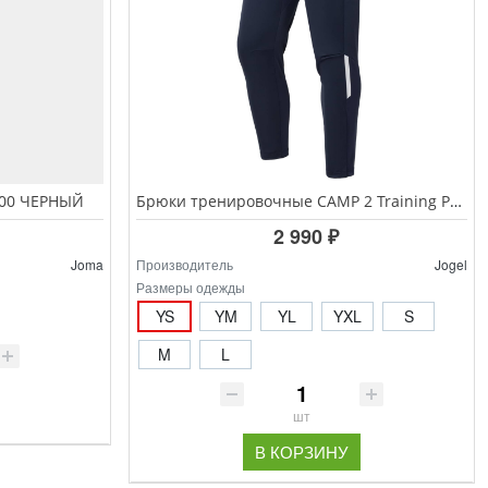
100 ЧЕРНЫЙ
Брюки тренировочные CAMP 2 Training Pants, Тёмно-синий
2 990 ₽
Joma
Производитель
Jogel
Размеры одежды
YS
YM
YL
YXL
S
M
L
шт
В КОРЗИНУ