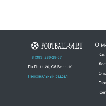
О м
Как 
8 (383) 286-28-57
Дос
Пн-Пт 11-20, Сб-Вс 11-19
О м
Персональный раздел
Гар
Кон