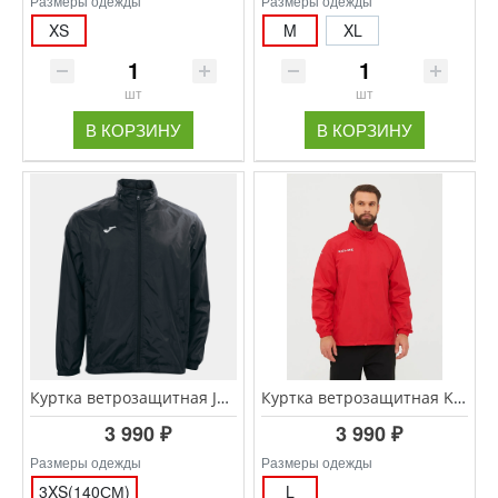
Размеры одежды
Размеры одежды
XS
M
XL
шт
шт
В КОРЗИНУ
В КОРЗИНУ
Куртка ветрозащитная JOMA IRIS 100087.100 черный
Куртка ветрозащитная KELME WINDPROOF 3801241/3803241.600
3 990 ₽
3 990 ₽
Размеры одежды
Размеры одежды
3XS(140СМ)
L