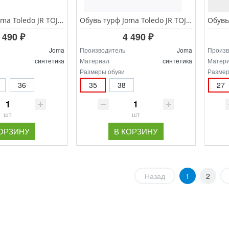
Обувь турф Joma Toledo JR TOJW.2501.TF
Обувь турф Joma Toledo JR TOJS.2403.TF
 490 ₽
4 490 ₽
Joma
Производитель
Joma
Произв
синтетика
Материал
синтетика
Матер
Размеры обуви
Размер
36
35
38
27
шт
шт
КОРЗИНУ
В КОРЗИНУ
Назад
1
2