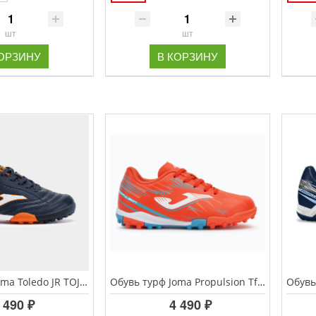
шт
шт
КОРЗИНУ
В КОРЗИНУ
Обувь турф Joma Toledo JR TOJW.2503.TF
Обувь турф Joma Propulsion Tf JR PRJW.2508.TF
 490 ₽
4 490 ₽