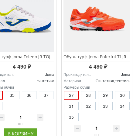
Обувь турф Joma Toledo JR TOJS.2602.TF
Обувь турф Joma Poferful Tf JR POJS.2606.TFV
4 490 ₽
4 490 ₽
одитель
Joma
Производитель
Joma
иал
синтетика
Материал
Синтетика,текстиль
ы обуви
Размеры обуви
35
36
37
27
28
29
30
31
32
33
34
35
шт
В КОРЗИНУ
шт