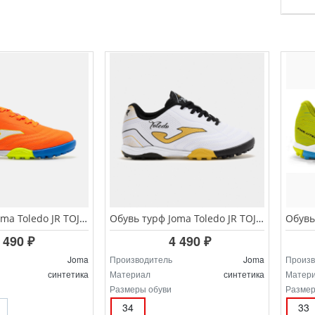
Обувь турф Joma Toledo JR TOJS.2608.TF
Обувь турф Joma Toledo JR TOJW.2502.TF
 490 ₽
4 490 ₽
Joma
Производитель
Joma
Произв
синтетика
Материал
синтетика
Матер
Размеры обуви
Размер
34
33