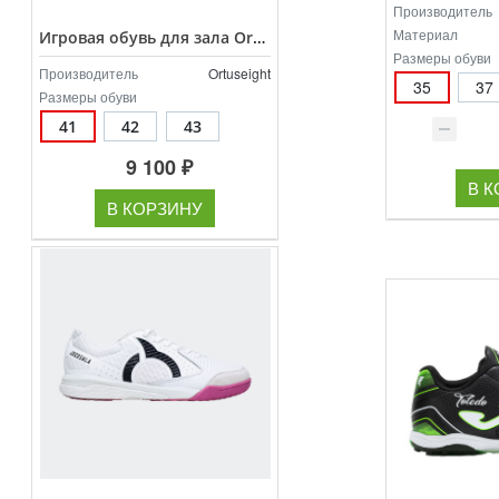
Производитель
Материал
Игровая обувь для зала Ortuseight Jogosala Volta V3 арт.11020747
Размеры обуви
Производитель
Ortuseight
35
37
Размеры обуви
41
42
43
9 100 ₽
В 
В КОРЗИНУ