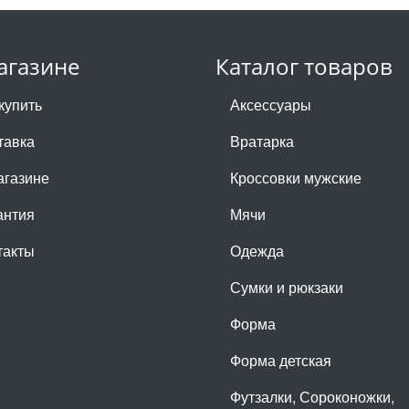
агазине
Каталог товаров
купить
Аксессуары
тавка
Вратарка
агазине
Кроссовки мужские
антия
Мячи
такты
Одежда
Сумки и рюкзаки
Форма
Форма детская
Футзалки, Сороконожки,