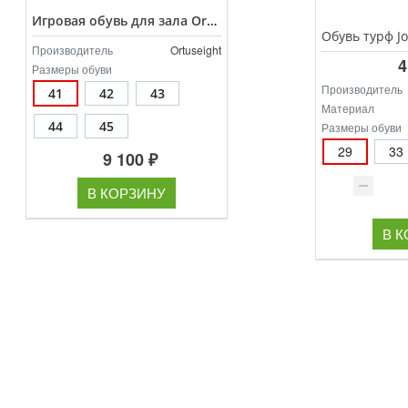
Игровая обувь для зала Ortuseight Jogosala Volta V3 арт.11020748
Производитель
Ortuseight
4
Размеры обуви
Производитель
41
42
43
Материал
44
45
Размеры обуви
29
33
9 100 ₽
В КОРЗИНУ
В 