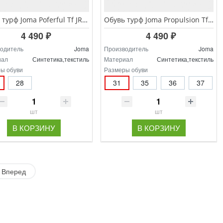
Обувь турф Joma Poferful Tf JR POJS.2508.TFV
Обувь турф Joma Propulsion Tf JR PRJS.2501.TF
4 490 ₽
4 490 ₽
одитель
Joma
Производитель
Joma
иал
Синтетика,текстиль
Материал
Синтетика,текстиль
ы обуви
Размеры обуви
28
31
35
36
37
шт
шт
В КОРЗИНУ
В КОРЗИНУ
Вперед