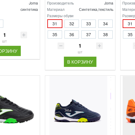
Joma
Производитель
Joma
Произв
синтетика
Материал
Синтетика,текстиль
Матер
Размеры обуви
Размер
31
32
33
34
31
35
36
37
38
35
шт
КОРЗИНУ
шт
В КОРЗИНУ