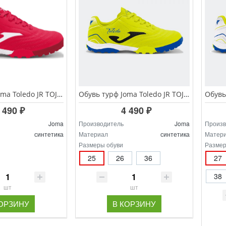
Обувь турф Joma Toledo JR TOJS.2606.TF
Обувь турф Joma Toledo JR TOJS.2609.TF
 490 ₽
4 490 ₽
Joma
Производитель
Joma
Произв
синтетика
Материал
синтетика
Матер
Размеры обуви
Размер
25
26
36
27
38
шт
шт
КОРЗИНУ
В КОРЗИНУ