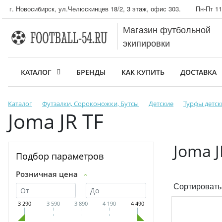
г. Новосибирск, ул.Челюскинцев 18/2, 3 этаж, офис 303.
Пн-Пт 11
Магазин футбольной
экипировки
КАТАЛОГ
БРЕНДЫ
КАК КУПИТЬ
ДОСТАВКА
Каталог
Футзалки, Сороконожки, Бутсы
Детские
Турфы детск
Joma JR TF
Joma J
Подбор параметров
Розничная цена
Сортировать
3 290
3 590
3 890
4 190
4 490