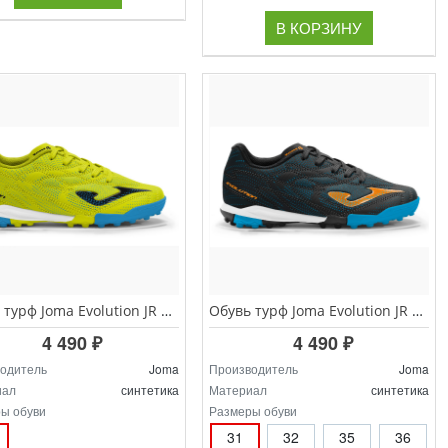
В КОРЗИНУ
Обувь турф Joma Evolution JR EVJS.2611.TF
Обувь турф Joma Evolution JR EVJS.2601.TF
4 490 ₽
4 490 ₽
одитель
Joma
Производитель
Joma
иал
синтетика
Материал
синтетика
ы обуви
Размеры обуви
31
32
35
36