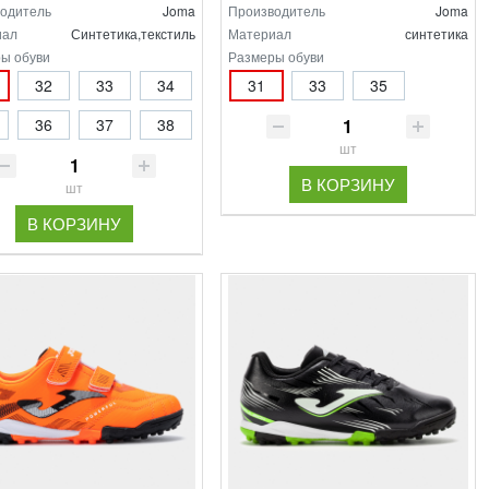
одитель
Joma
Производитель
Joma
иал
Синтетика,текстиль
Материал
синтетика
ы обуви
Размеры обуви
32
33
34
31
33
35
36
37
38
шт
В КОРЗИНУ
шт
В КОРЗИНУ