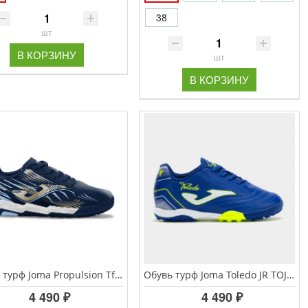
38
шт
В КОРЗИНУ
шт
В КОРЗИНУ
Обувь турф Joma Propulsion Tf JR PRJW.2503.TF
Обувь турф Joma Toledo JR TOJW.2504.TF
4 490 ₽
4 490 ₽