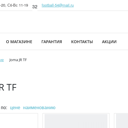
-20, Сб-Вс 11-19
football-54@mail.ru
32
О МАГАЗИНЕ
ГАРАНТИЯ
КОНТАКТЫ
АКЦИИ
ие
Joma JR TF
R TF
 по:
цене
наименованию