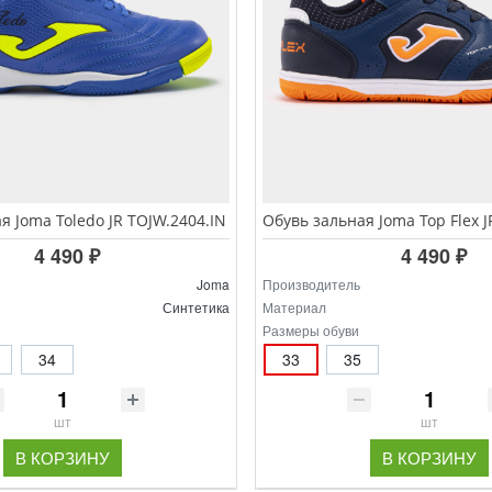
я Joma Toledo JR TOJW.2404.IN
4 490 ₽
4 490 ₽
Joma
Производитель
Синтетика
Материал
Размеры обуви
34
33
35
шт
шт
В КОРЗИНУ
В КОРЗИНУ