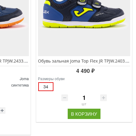
Обувь зальная Joma Top Flex JR TPJW.2433.IN
Обувь зальная Joma Top Flex JR TPJW.2403.INV
4 490 ₽
Joma
Размеры обуви
синтетика
34
шт
В КОРЗИНУ