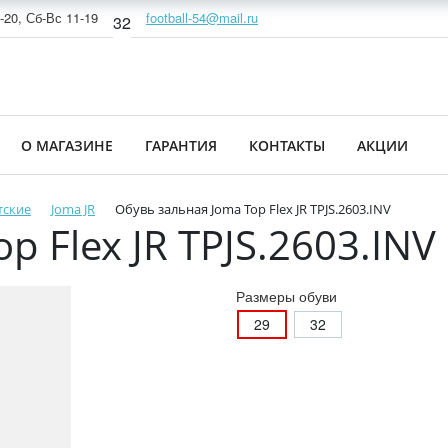
-20, Сб-Вс 11-19
football-54@mail.ru
32
О МАГАЗИНЕ
ГАРАНТИЯ
КОНТАКТЫ
АКЦИИ
тские
Joma JR
Обувь зальная Joma Top Flex JR TPJS.2603.INV
p Flex JR TPJS.2603.INV
Размеры обуви
29
32