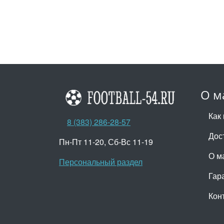
О м
Как 
8 (383) 286-28-57
Дос
Пн-Пт 11-20, Сб-Вс 11-19
О м
Персональный раздел
Гар
Кон