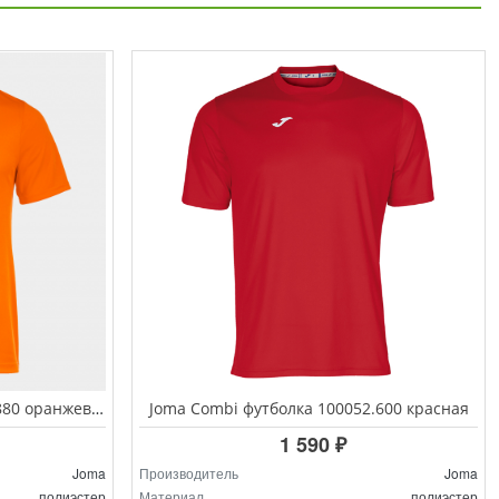
Joma Combi футболка 100052.880 оранжевая
Joma Combi футболка 100052.600 красная
1 590 ₽
Joma
Производитель
Joma
полиэстер
Материал
полиэстер