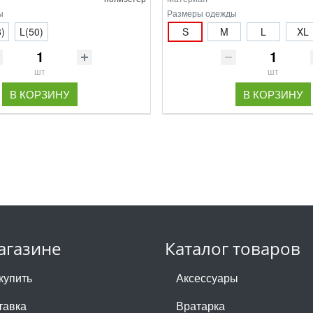
ы
Размеры одежды
)
L(50)
S
M
L
XL
шт
шт
В КОРЗИНУ
В КОРЗИНУ
агазине
Каталог товаров
купить
Аксессуары
тавка
Вратарка