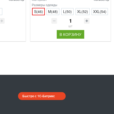
Размеры одежды
S(46)
M(48)
L(50)
XL(52)
XXL(54)
шт
В КОРЗИНУ
Быстро с 1С-Битрикс