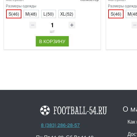
Размеры одежды
Размеры одежд
S(46)
M(48)
L(50)
XL(52)
S(46)
M(48
шт
В КОРЗИНУ
О м
Как 
8 (383) 286-28-57
Дос