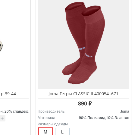
 р.39-44
Joma Гетры CLASSIC II 400054 .671
890 ₽
н, 20% спандекс
Производитель
Joma
Материал
90% Полиамид,10% Эластан
Размеры одежды
M
L