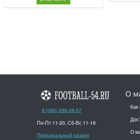
О м
Как 
8 (383) 286-28-57
Дос
Пн-Пт 11-20, Сб-Вс 11-19
О м
Персональный раздел