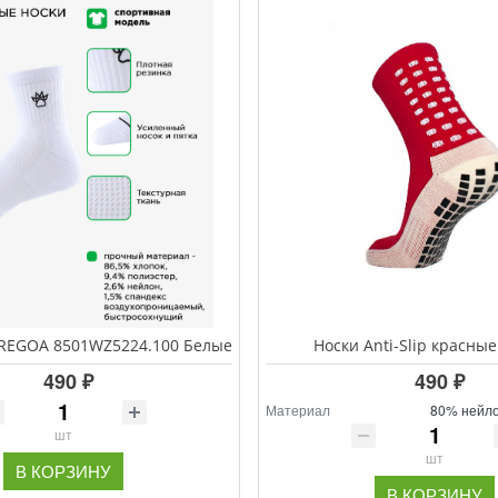
 REGOA 8501WZ5224.100 Белые
Носки Anti-Slip красные
490 ₽
490 ₽
Материал
80% нейло
шт
шт
В КОРЗИНУ
В КОРЗИНУ