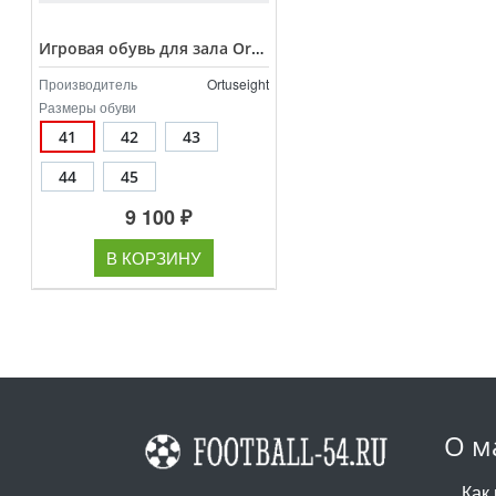
Игровая обувь для зала Ortuseight Jogosala Volta V3 арт.11020748
Производитель
Ortuseight
Размеры обуви
41
42
43
44
45
9 100 ₽
В КОРЗИНУ
О м
Как 