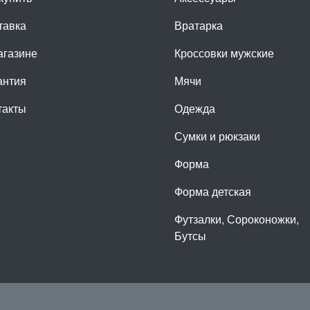
тавка
Вратарка
агазине
Кроссовки мужские
антия
Мячи
такты
Одежда
Сумки и рюкзаки
Форма
Форма детская
Футзалки, Сороконожки,
Бутсы