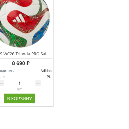
ADIDAS WC26 Trionda PRO Sala мяч футзальный
8 690 ₽
одитель
Adidas
иал
PU
шт
В КОРЗИНУ