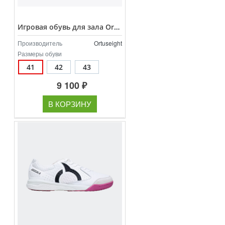
Игровая обувь для зала Ortuseight Jogosala Volta V3 арт.11020747
Производитель
Ortuseight
Размеры обуви
41
42
43
9 100 ₽
В КОРЗИНУ