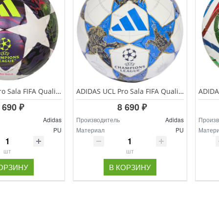
ADIDAS UCL Pro Sala FIFA Quality Pro сезон мяч футзальный
ADIDAS UCL Pro Sala FIFA Quality Pro сезон 25/26 мяч футзальный
 690 ₽
8 690 ₽
Adidas
Производитель
Adidas
Произв
PU
Материал
PU
Матер
шт
шт
КОРЗИНУ
В КОРЗИНУ